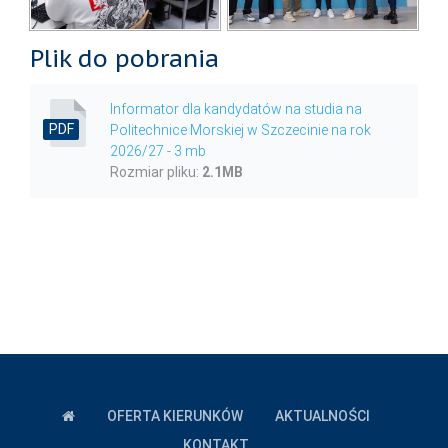
Plik do pobrania
Informator dla kandydatów na studia na
PDF
Politechnice Morskiej w Szczecinie na rok
2026/27 - 3 mb
Rozmiar pliku:
2.1
MB
OFERTA KIERUNKÓW
AKTUALNOŚCI
KONTAKT